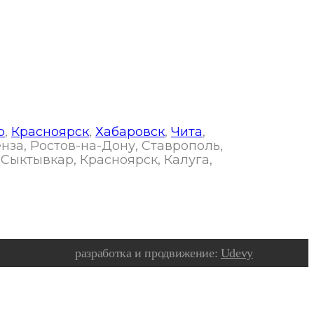
р
,
Красноярск
,
Хабаровск
,
Чита
,
енза, Ростов-на-Дону, Ставрополь,
 Сыктывкар, Красноярск, Калуга,
разработка и продвижение:
Udevy