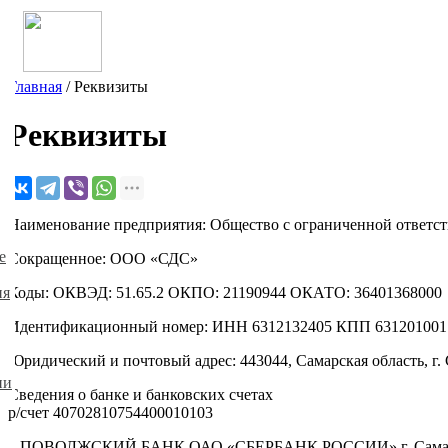
Главная
/
Реквизиты
Реквизиты
Наименование предприятия: Общество с ограниченной ответс
е
Сокращенное: ООО «СДС»
Коды: ОКВЭД: 51.65.2 ОКПО: 21190944 ОКАТО: 36401368000
ия
Идентификационный номер: ИНН 6312132405 КПП 631201001
Юридический и почтовый адрес: 443044, Самарская область, г. С
ии
Сведения о банке и банковских счетах
р/счет 40702810754400010103
в ПОВОЛЖСКИЙ БАНК ОАО «СБЕРБАНК РОССИИ» г. Сама