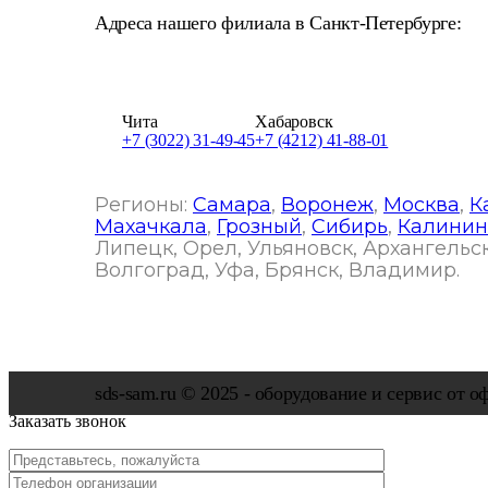
Адреса нашего филиала в Санкт-Петербурге:
196247 , г. Санкт-Петербург, Ленинский проспек
Чита
Хабаровск
+7 (3022) 31-49-45
+7 (4212) 41-88-01
Регионы:
Самара
,
Воронеж
,
Москва
,
К
Махачкала
,
Грозный
,
Сибирь
,
Калинин
Липецк, Орел, Ульяновск, Архангельск
Волгоград, Уфа, Брянск, Владимир.
×
sds-sam.ru © 2025 - oбopудoвaниe и cepвиc oт 
Заказать звонок