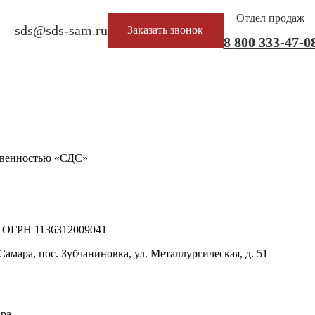
Отдел продаж
sds@sds-sam.ru
Заказать звонок
8
800
333-47-0
твенностью «СДС»
 ОГРН 1136312009041
амара, пос. Зубчаниновка, ул. Металлургическая, д. 51
ра