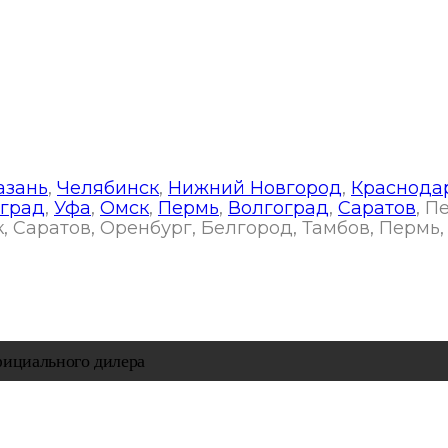
т, 153
азань
,
Челябинск
,
Нижний Новгород
,
Краснода
град
,
Уфа
,
Омск
,
Пермь
,
Волгоград
,
Саратов
, П
, Саратов, Оренбург, Белгород, Тамбов, Пермь,
oфициaльнoгo дилepa