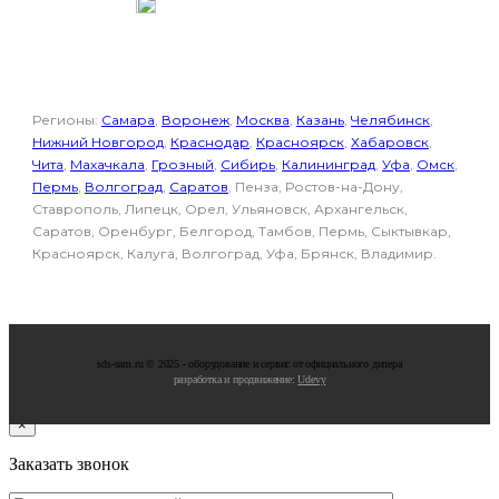
Отдел продаж
Регионы:
Самара
,
Воронеж
,
Москва
,
Казань
,
Челябинск
,
Нижний Новгород
,
Краснодар
,
Красноярск
,
Хабаровск
,
Чита
,
Махачкала
,
Грозный
,
Сибирь
,
Калининград
,
Уфа
,
Омск
,
Пермь
,
Волгоград
,
Саратов
, Пенза, Ростов-на-Дону,
Ставрополь, Липецк, Орел, Ульяновск, Архангельск,
Саратов, Оренбург, Белгород, Тамбов, Пермь, Сыктывкар,
Красноярск, Калуга, Волгоград, Уфа, Брянск, Владимир.
sds-sam.ru © 2025 - oбopудoвaниe и cepвиc oт oфициaльнoгo дилepa
разработка и продвижение:
Udevy
×
Заказать звонок