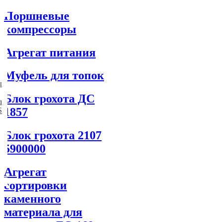
Поршневые
компрессоры
Агрегат питания
Муфель для топок
ы
Блок грохота ДC
а
1857
S
Блок грохота 2107
5900000
Агрегат
сортировки
каменного
материала для