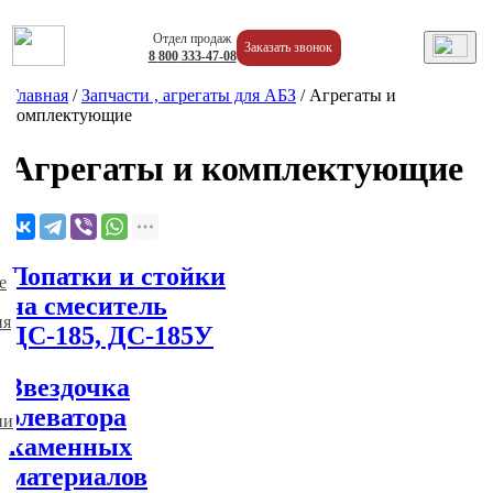
Отдел продаж
Заказать звонок
8
800
333-47-08
Главная
/
Запчасти , агрегаты для АБЗ
/
Агрегаты и
комплектующие
Агрегаты и комплектующие
Лопатки и стойки
е
на смеситель
ия
ДС-185, ДС-185У
Звездочка
элеватора
ии
каменных
материалов