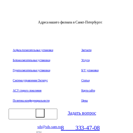
Адреса нашего филиала в Санкт-Петербурге:
196247 , г. Санкт-Петербург, Ленинский проспект, 153
Асфальтосмесительные установки
Запчасти
Бетоносмесительные установки
Услуги
Грунтосмесительные установки
Б/У установки
Система управления Октопус
Статьи
АСУ старого поколения
Карта сайта
Политика конфиденциальности
Цены
Задать вопрос
8
800
333-47-08
sds@sds-sam.ru