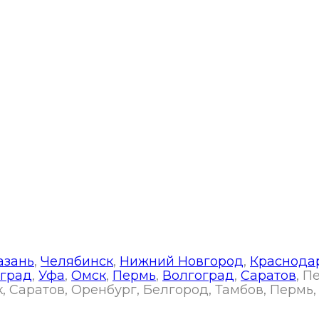
т, 153
азань
,
Челябинск
,
Нижний Новгород
,
Краснода
град
,
Уфа
,
Омск
,
Пермь
,
Волгоград
,
Саратов
, П
, Саратов, Оренбург, Белгород, Тамбов, Пермь,