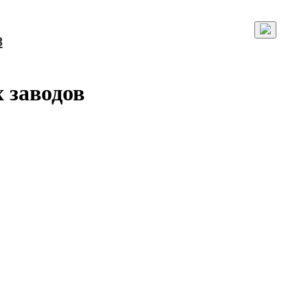
8
 заводов