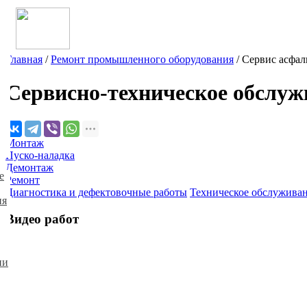
Главная
/
Ремонт промышленного оборудования
/
Сервис асфал
Сервисно-техническое обслуж
Монтаж
Пуско-наладка
Демонтаж
е
Ремонт
Диагностика и дефектовочные работы
Техническое обслужива
ия
Видео работ
ии