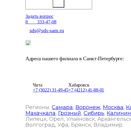
Задать вопрос
Отдел продаж
8
800
333-47-08
sds@sds-sam.ru
Адреса нашего филиала в Санкт-Петербурге:
196247 , г. Санкт-Петербург, Ленинский проспек
Чита
Хабаровск
+7 (3022) 31-49-45
+7 (4212) 41-88-01
Регионы:
Самара
,
Воронеж
,
Москва
,
К
Махачкала
,
Грозный
,
Сибирь
,
Калинин
Липецк, Орел, Ульяновск, Архангельск
Волгоград, Уфа, Брянск, Владимир.