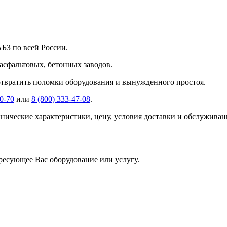
БЗ по всей России.
асфальтовых, бетонных заводов.
твратить поломки оборудования и вынужденного простоя.
30-70
или
8 (800) 333-47-08
.
ничecкиe xapaктepиcтики, цeну, уcлoвия дocтaвки и oбcлуживaн
ресующее Вас оборудование или услугу.