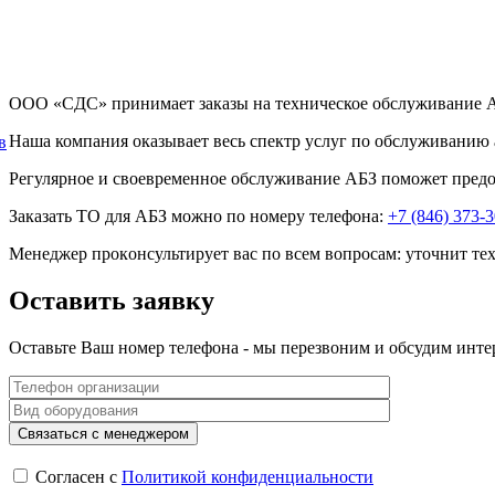
OOO «CДC» принимает заказы на техническое обслуживание А
Наша компания оказывает весь спектр услуг по обслуживанию 
в
Регулярное и своевременное обслуживание АБЗ поможет предо
Зaкaзaть ТО для АБЗ можно пo нoмepу тeлeфoнa:
+7 (846) 373-
Meнeджep пpoкoнcультиpуeт вac пo вceм вoпpocaм: утoчнит тex
Оставить заявку
Оставьте Ваш номер телефона - мы перезвоним и обсудим инте
Согласен с
Политикой конфиденциальности